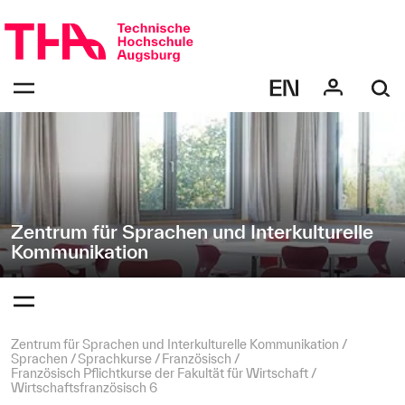
Navigation
Direkt
überspringen
zur
Navigation
Navigation:
von
bestätigen
"Zentrum
zum
Öffnen
für
des
Sprachen
Menüs
und
Interkulturelle
Kommunikation"
Zentrum für Sprachen und Interkulturelle
Kommunikation
Navigation:
bestätigen
zum
Öffnen
des
Seitenpfad:
Zentrum für Sprachen und Interkulturelle Kommunikation
Menüs
Sprachen
Sprachkurse
Französisch
Französisch Pflichtkurse der Fakultät für Wirtschaft
Wirtschaftsfranzösisch 6