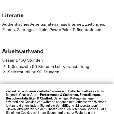
Literatur
Authentisches Arbeitsmaterial aus Internet, Zeitungen,
Filmen, Zeitungsartikeln, PowerPoint-Präsentationen.
Arbeitsaufwand
Gesamt: 150 Stunden
Präsenszeit: 60 Stunden Lehrveranstaltung
Selbststudium: 90 Stunden
Wir setzen auf dieser Website Cookies ein. Dabei handelt es sich um
folgende Cookie-Arten:
Performance & Sicherheit, Einstellungen,
Besucherstatistiken & Chatbot
. Bei einigen Kategorien liegen
Impressum
Datenschutz
Cookies
Barrierefreiheit
erforderliche Cookies vor, während andere einer verbesserten Website-
Kontakt
Presse
Anfahrt
Intranet
Webmail
Nutzung dienen. Indem Sie auf die Schaltfläche „Einverstanden“
klicken, akzeptieren Sie den Einsatz von allen Arten von Cookies. Falls
© Technische Hochschule Augsburg
Sie einige Cookies bei Ihrem Besuch auf unserer Website nicht