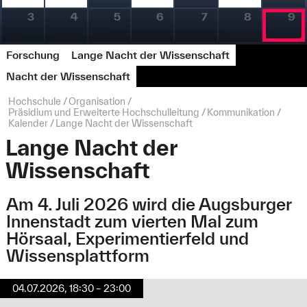
3
4
5
6
7
8
9
Forschung
Lange Nacht der Wissenschaft
Nacht der Wissenschaft
Seitenpfad:
Hochschule
Organisation
Präsidium und Erweiterte Hochschulleitung
Kommunikation
Kalender
Lange Nacht der Wissenschaft
Lange Nacht der
Wissenschaft
Am 4. Juli 2026 wird die Augsburger
Innenstadt zum vierten Mal zum
Hörsaal, Experimentierfeld und
Wissensplattform
04.07.2026, 18:30 – 23:00