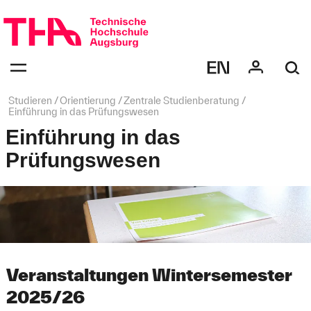
Navigation
überspringen
Navigation:
bestätigen
zum
Öffnen
des
Seitenpfad:
Studieren
Orientierung
Zentrale Studienberatung
Menüs
Einführung in das Prüfungswesen
Einführung in das
Prüfungswesen
Veranstaltungen Wintersemester
2025/26