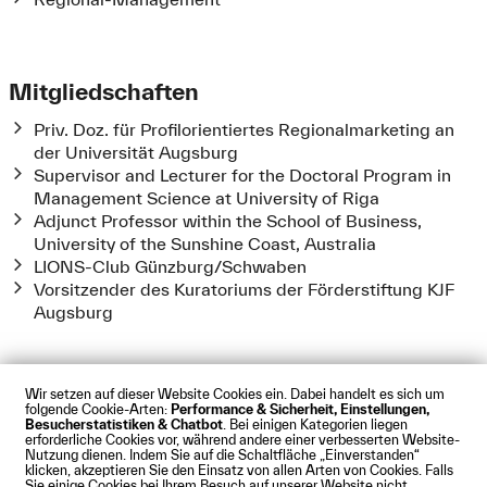
Mitgliedschaften
Priv. Doz. für Profilorientiertes Regionalmarketing an
der Universität Augsburg
Supervisor and Lecturer for the Doctoral Program in
Management Science at University of Riga
Adjunct Professor within the School of Business,
University of the Sunshine Coast, Australia
LIONS-Club Günzburg/Schwaben
Vorsitzender des Kuratoriums der Förderstiftung KJF
Augsburg
Wir setzen auf dieser Website Cookies ein. Dabei handelt es sich um
folgende Cookie-Arten:
Performance & Sicherheit, Einstellungen,
Besucherstatistiken & Chatbot
. Bei einigen Kategorien liegen
Impressum
Datenschutz
Cookies
Barrierefreiheit
erforderliche Cookies vor, während andere einer verbesserten Website-
Kontakt
Presse
Anfahrt
Intranet
Webmail
Nutzung dienen. Indem Sie auf die Schaltfläche „Einverstanden“
klicken, akzeptieren Sie den Einsatz von allen Arten von Cookies. Falls
© Technische Hochschule Augsburg
Sie einige Cookies bei Ihrem Besuch auf unserer Website nicht