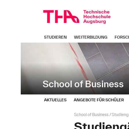
Navigation
Direkt
überspringen
zur
Navigation
von
"School
of
STUDIEREN
WEITERBILDUNG
FORSC
Business"
School of Business
AKTUELLES
ANGEBOTE FÜR SCHÜLER
Seitenpfad:
School of Business
Studien
Studieng