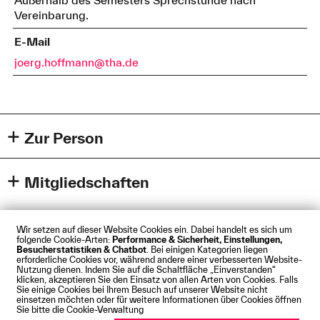
Vereinbarung.
E-Mail
joerg.hoffmann@tha.de
Zur Person
Steuerberater
Fachberater für Internationales Steuerrecht
Mitgliedschaften
Vertrauensdozent der Friedrich-Naumann-Stiftung für
Steuerberaterkammer München KdöR
die Freiheit
Wir setzen auf dieser Website Cookies ein. Dabei handelt es sich um
folgende Cookie-Arten:
Performance & Sicherheit, Einstellungen,
Besucherstatistiken & Chatbot
. Bei einigen Kategorien liegen
Impressum
Datenschutz
Cookies
Barrierefreiheit
erforderliche Cookies vor, während andere einer verbesserten Website-
Kontakt
Presse
Anfahrt
Intranet
Webmail
Nutzung dienen. Indem Sie auf die Schaltfläche „Einverstanden“
klicken, akzeptieren Sie den Einsatz von allen Arten von Cookies. Falls
© Technische Hochschule Augsburg
Sie einige Cookies bei Ihrem Besuch auf unserer Website nicht
einsetzen möchten oder für weitere Informationen über Cookies öffnen
Sie bitte die Cookie-Verwaltung