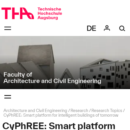
Skip
Direkt
navigation
zur
Navigation
Navigation:
von
bestätigen
"Architecture
zum
Öffnen
and
des
Civil
Menüs
Engineering"
Faculty of
Architecture and Civil Engineering
Navigation:
bestätigen
zum
Öffnen
des
Page
Architecture and Civil Engineering
Research
Research Topics
Menüs
path:
CyPhREE: Smart platform for intelligent buildings of tomorrow
CyPhREE: Smart platform