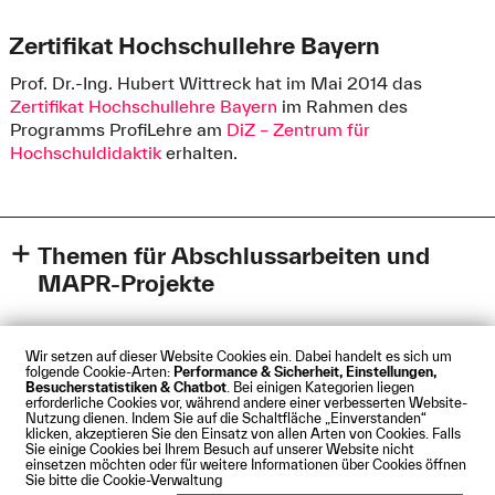
Zertifikat Hochschullehre Bayern
Prof. Dr.-Ing. Hubert Wittreck hat im Mai 2014 das
Zertifikat Hochschullehre Bayern
im Rahmen des
Programms ProfiLehre am
DiZ – Zentrum für
Hochschuldidaktik
erhalten.
Themen für Abschlussarbeiten und
MAPR-Projekte
siehe
moodle / Fakultät für Maschinenbau und
Verfahrenstechnik | FMV - Schwarzes Brett
(Login mit RZ-
Wir setzen auf dieser Website Cookies ein. Dabei handelt es sich um
Kennung oben rechts)
folgende Cookie-Arten:
Performance & Sicherheit, Einstellungen,
Besucherstatistiken & Chatbot
. Bei einigen Kategorien liegen
Impressum
Datenschutz
Cookies
Barrierefreiheit
erforderliche Cookies vor, während andere einer verbesserten Website-
Kontakt
Presse
Anfahrt
Intranet
Webmail
Nutzung dienen. Indem Sie auf die Schaltfläche „Einverstanden“
klicken, akzeptieren Sie den Einsatz von allen Arten von Cookies. Falls
© Technische Hochschule Augsburg
Sie einige Cookies bei Ihrem Besuch auf unserer Website nicht
einsetzen möchten oder für weitere Informationen über Cookies öffnen
Sie bitte die Cookie-Verwaltung