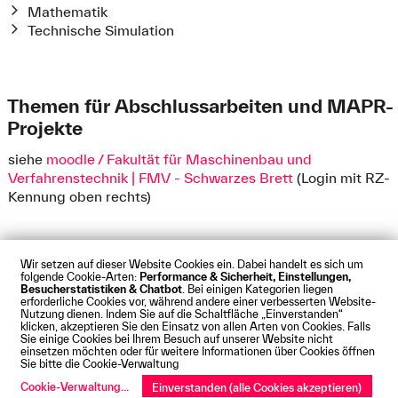
Mathematik
Technische Simulation
Themen für Abschlussarbeiten und MAPR-
Projekte
siehe
moodle / Fakultät für Maschinenbau und
Verfahrenstechnik | FMV - Schwarzes Brett
(Login mit RZ-
Kennung oben rechts)
Wir setzen auf dieser Website Cookies ein. Dabei handelt es sich um
folgende Cookie-Arten:
Performance & Sicherheit, Einstellungen,
Besucherstatistiken & Chatbot
. Bei einigen Kategorien liegen
Impressum
Datenschutz
Cookies
Barrierefreiheit
erforderliche Cookies vor, während andere einer verbesserten Website-
Kontakt
Presse
Anfahrt
Intranet
Webmail
Nutzung dienen. Indem Sie auf die Schaltfläche „Einverstanden“
klicken, akzeptieren Sie den Einsatz von allen Arten von Cookies. Falls
© Technische Hochschule Augsburg
Sie einige Cookies bei Ihrem Besuch auf unserer Website nicht
einsetzen möchten oder für weitere Informationen über Cookies öffnen
Sie bitte die Cookie-Verwaltung
Cookie-Verwaltung
...
Einverstanden (alle Cookies akzeptieren)