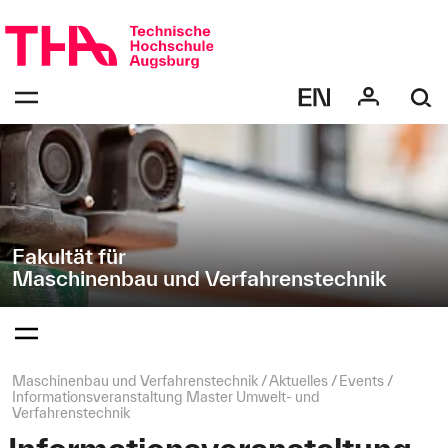
Navigation
Direkt
überspringen
zur
Navigation
Navigation:
von
bestätigen
"Maschinenbau
zum
Öffnen
und
des
Verfahrenstechnik"
Menüs
Fakultät für
Maschinenbau und Verfahrenstechnik
Navigation:
bestätigen
zum
Öffnen
des
Seitenpfad:
Maschinenbau und Verfahrenstechnik
Aktuelles
Events
Menüs
Informationsveranstaltung Master Umwelt- und
Verfahrenstechnik