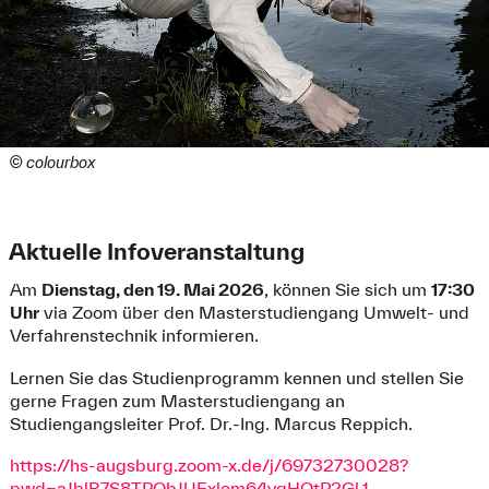
© colourbox
Aktuelle Infoveranstaltung
Am
Dienstag, den 19. Mai 2026
, können Sie sich um
17:30
Uhr
via Zoom über den Masterstudiengang Umwelt- und
Verfahrenstechnik informieren.
Lernen Sie das Studienprogramm kennen und stellen Sie
gerne Fragen zum Masterstudiengang an
Studiengangsleiter Prof. Dr.-Ing. Marcus Reppich.
https://hs-augsburg.zoom-x.de/j/69732730028?
pwd=aJblB7S8TPObJUExlem64ygHOtP2Gl.1