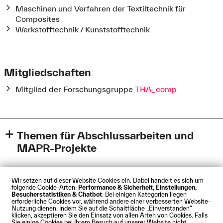
Maschinen und Verfahren der Textiltechnik für
Composites
Werkstofftechnik / Kunststofftechnik
Mitgliedschaften
Mitglied der Forschungsgruppe
THA_comp
Themen für Abschlussarbeiten und
MAPR-Projekte
siehe
moodle / Fakultät für Maschinenbau und
Verfahrenstechnik | FMV - Schwarzes Brett
(Login mit RZ-
Wir setzen auf dieser Website Cookies ein. Dabei handelt es sich um
Kennung oben rechts)
folgende Cookie-Arten:
Performance & Sicherheit, Einstellungen,
Besucherstatistiken & Chatbot
. Bei einigen Kategorien liegen
Impressum
Datenschutz
Cookies
Barrierefreiheit
erforderliche Cookies vor, während andere einer verbesserten Website-
Kontakt
Presse
Anfahrt
Intranet
Webmail
Nutzung dienen. Indem Sie auf die Schaltfläche „Einverstanden“
klicken, akzeptieren Sie den Einsatz von allen Arten von Cookies. Falls
© Technische Hochschule Augsburg
Sie einige Cookies bei Ihrem Besuch auf unserer Website nicht