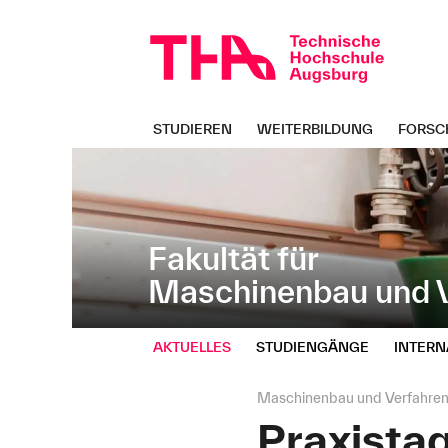
Navigation
Direkt
überspringen
zur
Navigation
von
"Maschinenbau
und
STUDIEREN
WEITERBILDUNG
FORSC
Verfahrenstechnik"
Fakultät für
Maschinenbau und V
AKTUELLES
STUDIENGÄNGE
INTERN
Seitenpfad:
Maschinenbau und Verfahren
Praxista