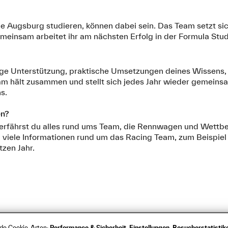
le Augsburg studieren, können dabei sein. Das Team setzt sic
einsam arbeitet ihr am nächsten Erfolg in der Formula Stud
ige Unterstützung, praktische Umsetzungen deines Wissens
am hält zusammen und stellt sich jedes Jahr wieder gemein
ns.
en?
erfährst du alles rund ums Team, die Rennwagen und Wettb
u viele Informationen rund um das Racing Team, zum Beispie
tzen Jahr.
nde Cookie-Arten:
Performance & Sicherheit, Einstellungen, Besucherstatisti