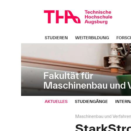
Navigation
Direkt
überspringen
zur
Navigation
von
"Maschinenbau
und
STUDIEREN
WEITERBILDUNG
FORSC
Verfahrenstechnik"
Fakultät für
Maschinenbau und V
AKTUELLES
STUDIENGÄNGE
INTERN
Seitenpfad:
Maschinenbau und Verfahren
StarkStr