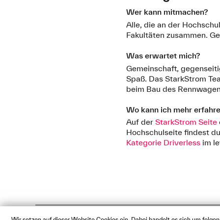
Wer kann mitmachen?
Alle, die an der Hochschu
Fakultäten zusammen. Gem
Was erwartet mich?
Gemeinschaft, gegenseit
Spaß. Das StarkStrom Te
beim Bau des Rennwage
Wo kann ich mehr erfahr
Auf der
StarkStrom Seite
Hochschulseite findest d
Kategorie Driverless
im le
Wir setzen auf dieser Website Cookies ein. Dabei handelt es sich um folge