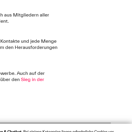
h aus Mitgliedern aller
ent.
, Kontakte und jede Menge
sam den Herausforderungen
ewerbe. Auch auf der
l über den
Sieg in der
ken & Chatbot
. Bei einigen Kategorien liegen erforderliche Cookies vor,