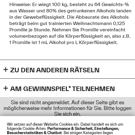
Hinweise: Er wiegt 100 kg, besteht zu 64 Gewichts-%
aus Wasser und 80% des getrunkenen Alkohols landen
in der Gewebeflüssigkeit. Die Abbaurate des Alkohols
beträgt beim gut trainierten Weihnachtsmann 0,125
Promille je Stunde. Nehmen Sie Promille vereinfacht
volumenbezogen auf die Körperflüssigkeit an, also z.B.
1 Promille ist 1 mL Alkohol pro L Körperflüssigkeit.
ZU DEN ANDEREN RÄTSELN
Zum ersten Adventsrätsel
Zum zweiten Adventsrätsel
AM GEWINNSPIEL* TEILNEHMEN
Zum dritten Adventsrätsel
* Teilnahmebedingungen Gewinnspiel: Sie müssen an der
Sie sind nicht angemeldet. Auf dieser Seite gibt es
Technischen Hochschule Augsburg immatrikuliert sein
möglicherweise mehr Informationen für Sie. Bitte loggen
und Ihre
Lösungen über Ihre hochschulinterne E-Mail-
Sie sich ein.
Adresse
(vorname.nachname@hs-augsburg.de oder
vorname.nachname@tha.de
) einreichen.
Einsendeschluss
Wir setzen auf dieser Website Cookies ein. Dabei handelt es sich um
folgende Cookie-Arten:
Performance & Sicherheit, Einstellungen,
ist der 06.01.2026.
Das letzte, vierte Rätsel geht am
Besucherstatistiken & Chatbot
. Bei einigen Kategorien liegen
Impressum
Datenschutz
Cookies
Barrierefreiheit