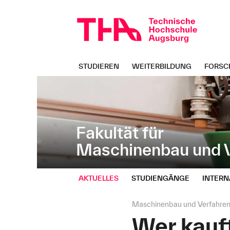
Navigation
Direkt
überspringen
zur
Navigation
von
"Maschinenbau
und
STUDIEREN
WEITERBILDUNG
FORSC
Verfahrenstechnik"
Fakultät für
Maschinenbau und V
AKTUELLES
STUDIENGÄNGE
INTERN
Seitenpfad:
Maschinenbau und Verfahren
Wer kauft