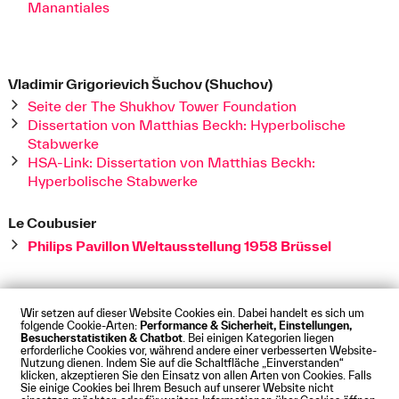
Manantiales
Vladimir Grigorievich Šuchov (Shuchov)
Seite der The Shukhov Tower Foundation
Dissertation von Matthias Beckh: Hyperbolische
Stabwerke
HSA-Link: Dissertation von Matthias Beckh:
Hyperbolische Stabwerke
Le Coubusier
Philips Pavillon Weltausstellung 1958 Brüssel
Wir setzen auf dieser Website Cookies ein. Dabei handelt es sich um
folgende Cookie-Arten:
Performance & Sicherheit, Einstellungen,
Besucherstatistiken & Chatbot
. Bei einigen Kategorien liegen
Impressum
Datenschutz
Cookies
Barrierefreiheit
erforderliche Cookies vor, während andere einer verbesserten Website-
Kontakt
Presse
Anfahrt
Intranet
Webmail
Nutzung dienen. Indem Sie auf die Schaltfläche „Einverstanden“
klicken, akzeptieren Sie den Einsatz von allen Arten von Cookies. Falls
© Technische Hochschule Augsburg
Sie einige Cookies bei Ihrem Besuch auf unserer Website nicht