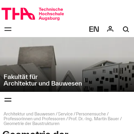
Navigation
Direkt
überspringen
zur
Navigation
Navigation:
von
bestätigen
"Architektur
zum
Öffnen
und
des
Bauwesen"
Menüs
Fakultät für
Architektur und Bauwesen
Navigation:
bestätigen
zum
Öffnen
des
Seitenpfad:
Architektur und Bauwesen
Service
Personensuche
Menüs
Professorinnen und Professoren
Prof. Dr.-Ing. Martin Bauer
Geometrie der Baustrukturen