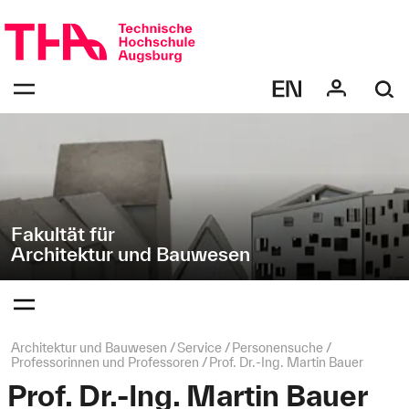
Navigation
Direkt
überspringen
zur
Navigation
Navigation:
von
bestätigen
"Architektur
zum
Öffnen
und
des
Bauwesen"
Menüs
Fakultät für
Architektur und Bauwesen
Navigation:
bestätigen
zum
Öffnen
des
Seitenpfad:
Architektur und Bauwesen
Service
Personensuche
Menüs
Professorinnen und Professoren
Prof. Dr.-Ing. Martin Bauer
Prof. Dr.-Ing. Martin Bauer