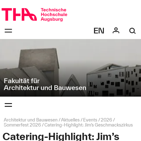
Navigation
Direkt
überspringen
zur
Navigation
Navigation:
von
bestätigen
"Architektur
zum
Öffnen
und
des
Bauwesen"
Menüs
Fakultät für
Architektur und Bauwesen
Navigation:
bestätigen
zum
Öffnen
des
Seitenpfad:
Architektur und Bauwesen
Aktuelles
Events
2026
Menüs
Sommerfest 2026
Catering-Highlight: Jim’s Geschmackszirkus
Catering-Highlight: Jim’s