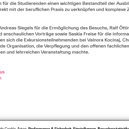
n für die Studierenden einen wichtigen Bestandteil der Ausb
 direkt mit der beruflichen Praxis zu verknüpfen und komple
Andreas Siegels für die Ermöglichung des Besuchs, Ralf Ötti
nd anschaulichen Vorträge sowie Saskia Freise für die inform
en sich die Exkursionsteilnehmenden bei Valnora Kocinaj, Ch
nde Organisation, die Verpflegung und den offenen fachliche
en und lehrreichen Veranstaltung machte.
aus
n
nde Cookie-Arten:
Performance & Sicherheit, Einstellungen, Besucherstatisti