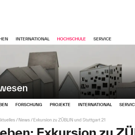
HEN
INTERNATIONAL
HOCHSCHULE
SERVICE
uwesen
BEN
FORSCHUNG
PROJEKTE
INTERNATIONAL
SERVIC
ktuelles
News
Exkursion zu ZÜBLIN und Stuttgart 21
leben: Exkursion zu Z