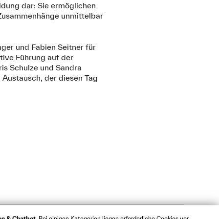
ildung dar: Sie ermöglichen
xe Zusammenhänge unmittelbar
nger und Fabien Seitner für
ative Führung auf der
ris Schulze und Sandra
n Austausch, der diesen Tag
ken & Chatbot
. Bei einigen Kategorien liegen erforderliche Cookies vor,