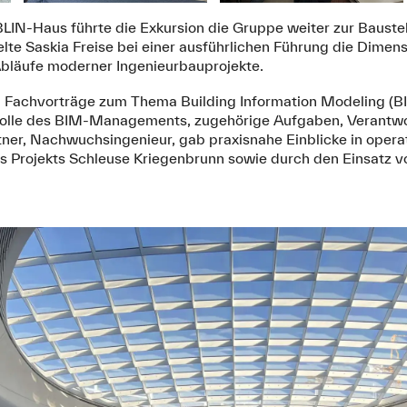
N‑Haus führte die Exkursion die Gruppe weiter zur Baustel
telte Saskia Freise bei einer ausführlichen Führung die Dimen
bläufe moderner Ingenieurbauprojekte.
i Fachvorträge zum Thema Building Information Modeling (BI
Rolle des BIM‑Managements, zugehörige Aufgaben, Verantwo
eitner, Nachwuchsingenieur, gab praxisnahe Einblicke in ope
 Projekts Schleuse Kriegenbrunn sowie durch den Einsatz v