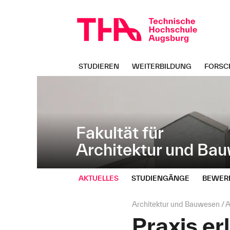
Navigation
Direkt
überspringen
zur
Navigation
von
"Architektur
und
STUDIEREN
WEITERBILDUNG
FORSC
Bauwesen"
Fakultät für
Architektur und Ba
AKTUELLES
STUDIENGÄNGE
BEWER
Seitenpfad:
Architektur und Bauwesen
A
Praxis er