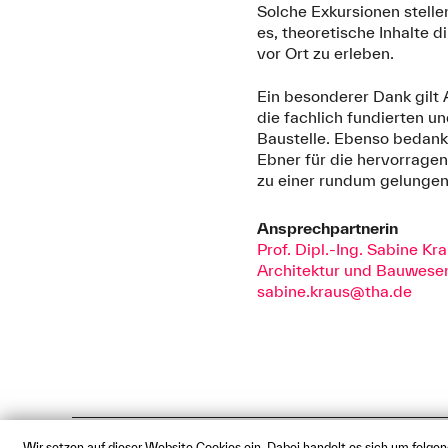
Solche Exkursionen stelle
es, theoretische Inhalte
vor Ort zu erleben.
Ein besonderer Dank gilt 
die fachlich fundierten u
Baustelle. Ebenso bedank
Ebner für die hervorrage
zu einer rundum gelungen
Ansprechpartnerin
Prof. Dipl.-Ing. Sabine Kr
Architektur und Bauwese
sabine.kraus@tha.de
Wir setzen auf dieser Website Cookies ein. Dabei handelt es sich um folge