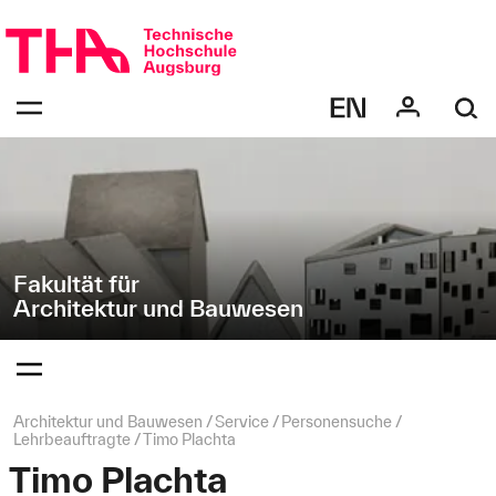
Navigation
Direkt
überspringen
zur
Navigation
Navigation:
von
bestätigen
"Architektur
zum
Öffnen
und
des
Bauwesen"
Menüs
Fakultät für
Architektur und Bauwesen
Navigation:
bestätigen
zum
Öffnen
des
Seitenpfad:
Architektur und Bauwesen
Service
Personensuche
Menüs
Lehrbeauftragte
Timo Plachta
Timo Plachta