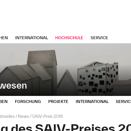
HEN
INTERNATIONAL
HOCHSCHULE
SERVICE
uwesen
BEN
FORSCHUNG
PROJEKTE
INTERNATIONAL
SERVIC
ktuelles
News
SAIV-Preis 2018
ng des SAIV-Preises 2