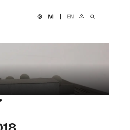
E
018