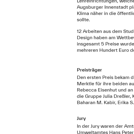
Lehreinrichtungen, welche
Augsburger Innenstadt p
Klima näher in die öffen
sollte.
12 Arbeiten aus dem Stud
Design haben am Wettbe
insgesamt 5 Preise wurden
mehreren Hundert Euro do
Preisträger
Den ersten Preis bekam d
Merktle für ihre beiden 
Rebecca Eisenhut und an B
die Gruppe Julia Dreßler,
Baharan M. Kabir, Erika S.
Jury
In der Jury waren der Amt
Umweltamtes Hans Peter K