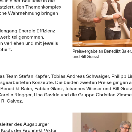
s in einer Baulücke in die
latziert, den Themenkomplex
tliche Wahrnehmung bringen
iengang Energie Effizienz
werb teilgenommen,
 verliehen und mit jeweils
tiert.
Preisvergabe an Benedikt Baier
und Bill Grassl
as Team Stefan Kapfer, Tobias Andreas Schwaiger, Philipp L
ausgearbeiteten Konzepte. Die beiden zweiten Preise gingen
enedikt Baier, Fabian Glanz, Johannes Wieser und Bill Grass
 Karolin Riegger, Lina Gaviria und die Gruppe Christian Zimme
 R. Galvez.
sleiter des Augsburger
och, der Architekt Viktor