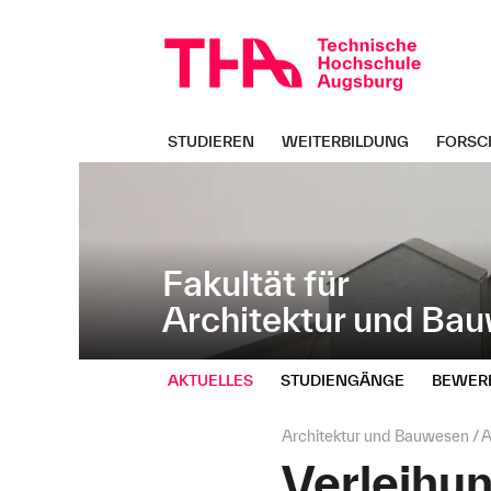
Navigation
Direkt
überspringen
zur
Navigation
von
"Architektur
und
STUDIEREN
WEITERBILDUNG
FORSC
Bauwesen"
Fakultät für
Architektur und Ba
AKTUELLES
STUDIENGÄNGE
BEWER
Seitenpfad:
Architektur und Bauwesen
A
Verleihu