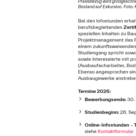
Praxisbezug wird großgeschri
Bestand auf Exkursion. Foto: 
Bei den Infostunden erhal
berufsbegleitenden
Zerti
speziellen Inhalten zu B
Projektmanagement das R
einem zukunftsweisenden 
Studiengang spricht sowo
sowie Interessierte mit 
(Ausbaufacharbeiter, Bode
Ebenso angesprochen sind
Ausbaugewerke anstrebe
Termine 2026:
Bewerbungsende:
30.
Studienbeginn:
28. Se
Online-Infostunden - 
siehe
Kontaktformular