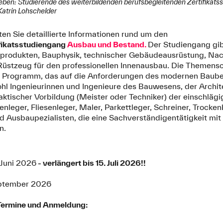
eben: Studierende des weiterbildenden berufsbegleitenden Zertifikat
Katrin Lohschelder
ten Sie detaillierte Informationen rund um den
fikatsstudiengang
Ausbau und Bestand.
Der Studiengang gi
auprodukten, Bauphysik, technischer Gebäudeausrüstung, Nac
üstzeug für den professionellen Innenausbau. Die Themen
Programm, das auf die Anforderungen des modernen Baubere
hl Ingenieurinnen und Ingenieure des Bauwesens, der Archite
praktischer Vorbildung (Meister oder Techniker) der einschl
nleger, Fliesenleger, Maler, Parkettleger, Schreiner, Trock
 Ausbaupezialisten, die eine Sachverständigentätigkeit mi
n.
 Juni 2026
- verlängert bis 15. Juli 2026!!
ptember 2026
Termine und Anmeldung: