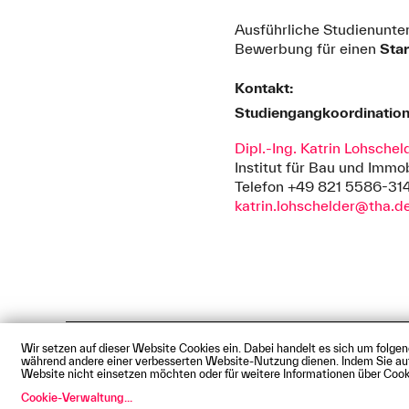
Ausführliche Studienunte
Bewerbung für einen
Sta
Kontakt:
Studiengangkoordinatio
Dipl.-Ing. Katrin Lohschel
Institut für Bau und Immob
Telefon +49 821 5586-31
katrin.lohschelder@tha.d
Wir setzen auf dieser Website Cookies ein. Dabei handelt es sich um folge
Impressum
Datenschutz
Cookie
während andere einer verbesserten Website-Nutzung dienen. Indem Sie auf d
© Technische Hochschule Augsbu
Website nicht einsetzen möchten oder für weitere Informationen über Cooki
Cookie-Verwaltung
...