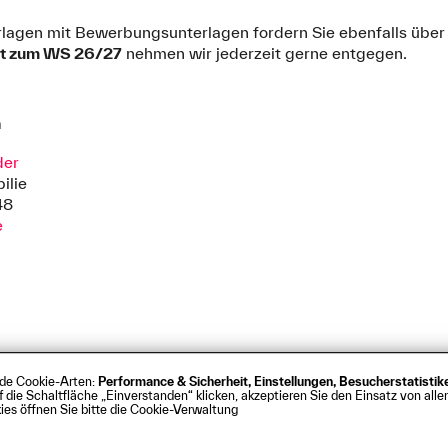
rlagen mit Bewerbungsunterlagen fordern Sie ebenfalls übe
rt zum WS 26/27
nehmen wir jederzeit gerne entgegen.
n
der
ilie
48
e
nde Cookie-Arten:
Performance & Sicherheit, Einstellungen, Besucherstatisti
s
Barrierefreiheit
Kontakt
Presse
Anfahrt
Intrane
ie Schaltfläche „Einverstanden“ klicken, akzeptieren Sie den Einsatz von allen
rg
es öffnen Sie bitte die Cookie-Verwaltung