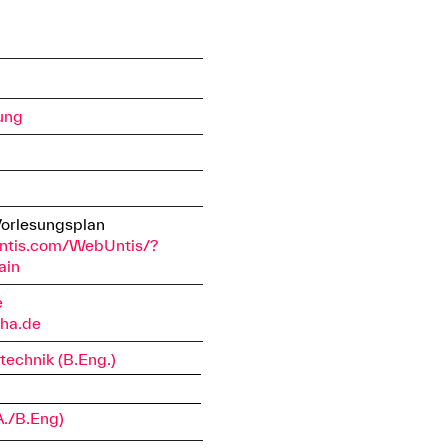
ung
Vorlesungsplan
ntis.com/WebUntis/?
ain
e
tha.de
technik (B.Eng.)
A./B.Eng)