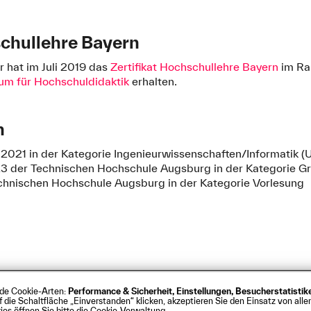
schullehre Bayern
r hat im Juli 2019 das
Zertifikat Hochschullehre Bayern
im Ra
rum für Hochschuldidaktik
erhalten.
n
s 2021 in der Kategorie Ingenieurwissenschaften/Informatik 
023 der Technischen Hochschule Augsburg in der Kategorie G
chnischen Hochschule Augsburg in der Kategorie Vorlesung
nde Cookie-Arten:
Performance & Sicherheit, Einstellungen, Besucherstatisti
s
Barrierefreiheit
Kontakt
Presse
Anfahrt
Intrane
ie Schaltfläche „Einverstanden“ klicken, akzeptieren Sie den Einsatz von allen
rg
es öffnen Sie bitte die Cookie-Verwaltung