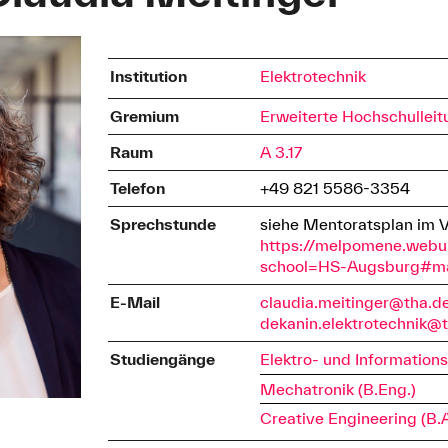
Institution
Elektrotechnik
Gremium
Erweiterte Hochschulleit
Raum
A 3.17
Telefon
+49 821 5586-3354
Sprechstunde
siehe Mentoratsplan im 
https://melpomene.webu
school=HS-Augsburg#m
E-Mail
claudia.meitinger@tha.d
dekanin.elektrotechnik@
Studiengänge
Elektro- und Informations
Mechatronik (B.Eng.)
Creative Engineering (B.