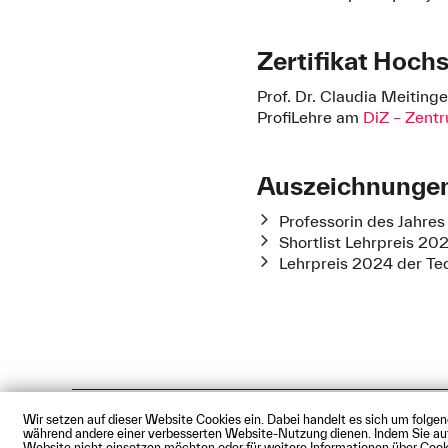
Zertifikat Hoch
Prof. Dr. Claudia Meitinge
ProfiLehre am
DiZ – Zent
Auszeichnunge
Professorin des Jahre
Shortlist Lehrpreis 2
Lehrpreis 2024 der Te
Wir setzen auf dieser Website Cookies ein. Dabei handelt es sich um folge
Impressum
Datenschutz
Cookie
während andere einer verbesserten Website-Nutzung dienen. Indem Sie auf d
© Technische Hochschule Augsbu
Website nicht einsetzen möchten oder für weitere Informationen über Cooki