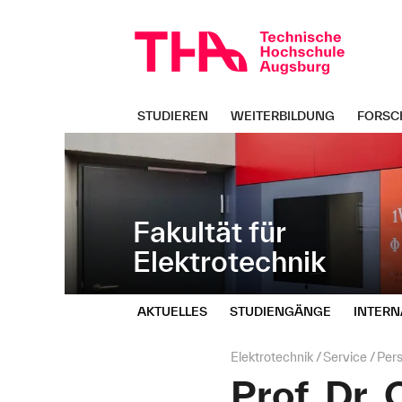
Navigation
Direkt
überspringen
zur
Navigation
von
"Elektrotechnik"
STUDIEREN
WEITERBILDUNG
FORSC
Fakultät für
Elektrotechnik
AKTUELLES
STUDIENGÄNGE
INTERN
Seitenpfad:
Elektrotechnik
Service
Per
Prof. Dr.