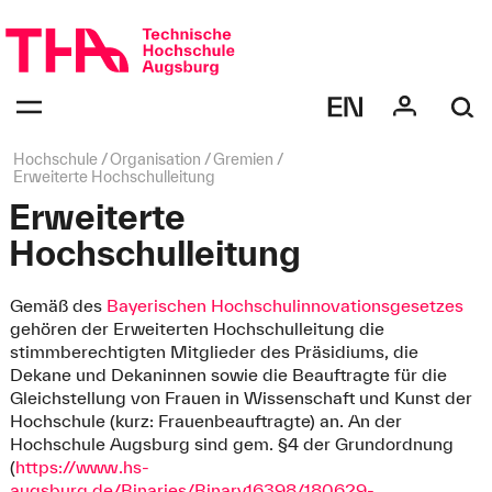
Navigation
überspringen
Navigation:
bestätigen
zum
Öffnen
des
Seitenpfad:
Hochschule
Organisation
Gremien
Menüs
Erweiterte Hochschulleitung
Erweiterte
Hochschulleitung
Gemäß des
Bayerischen Hochschulinnovationsgesetzes
gehören der Erweiterten Hochschulleitung die
stimmberechtigten Mitglieder des Präsidiums, die
Dekane und Dekaninnen sowie die Beauftragte für die
Gleichstellung von Frauen in Wissenschaft und Kunst der
Hochschule (kurz: Frauenbeauftragte) an. An der
Hochschule Augsburg sind gem. §4 der Grundordnung
(
https://www.hs-
augsburg.de/Binaries/Binary16398/180629-