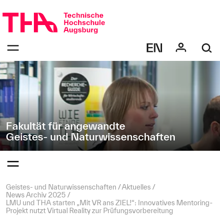
Navigation
Direkt
überspringen
zur
Navigation
Navigation:
von
bestätigen
"Geistes-
zum
Öffnen
und
des
Naturwissenschaften"
Menüs
Fakultät für angewandte
Geistes- und Naturwissenschaften
Navigation:
bestätigen
zum
Öffnen
des
Seitenpfad:
Geistes- und Naturwissenschaften
Aktuelles
Menüs
News Archiv 2025
LMU und THA starten „Mit VR ans ZIEL!“: Innovatives Mentoring-
Projekt nutzt Virtual Reality zur Prüfungsvorbereitung