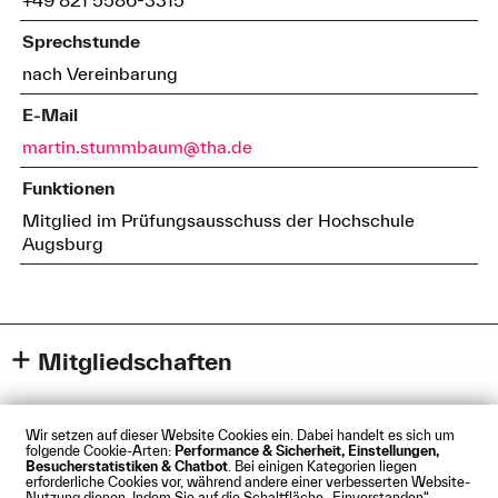
Sprechstunde
nach Vereinbarung
E-Mail
martin.stummbaum@tha.de
Funktionen
Mitglied im Prüfungsausschuss der Hochschule
Augsburg
Mitgliedschaften
Deutsche Gesellschaft für Soziale Arbeit (DGSA)
Gründungsmitglied der Fachgruppe "Sozial-
Wir setzen auf dieser Website Cookies ein. Dabei handelt es sich um
ökologische Transformationen und Klimagerechtigkeit
folgende Cookie-Arten:
Performance & Sicherheit, Einstellungen,
Besucherstatistiken & Chatbot
. Bei einigen Kategorien liegen
in der Sozialen Arbeit" der Deutschen Gesellschaft für
Impressum
Datenschutz
Cookies
Barrierefreiheit
erforderliche Cookies vor, während andere einer verbesserten Website-
Kontakt
Presse
Anfahrt
Intranet
Webmail
Soziale Arbeit (DGSA)
Nutzung dienen. Indem Sie auf die Schaltfläche „Einverstanden“