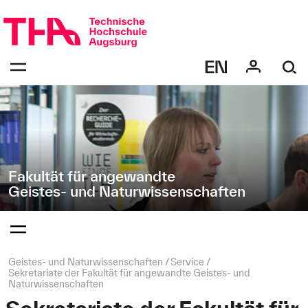
Navigation
Direkt
überspringen
zur
Navigation
Navigation:
von
bestätigen
"Geistes-
zum
Öffnen
und
des
Naturwissenschaften"
Menüs
Fakultät für angewandte
Geistes- und Naturwissenschaften
Navigation:
bestätigen
zum
Öffnen
des
Seitenpfad:
Geistes- und Naturwissenschaften
Service
Menüs
Sekretariate der Fakultät für angewandte Geistes- und
Naturwissenschaften