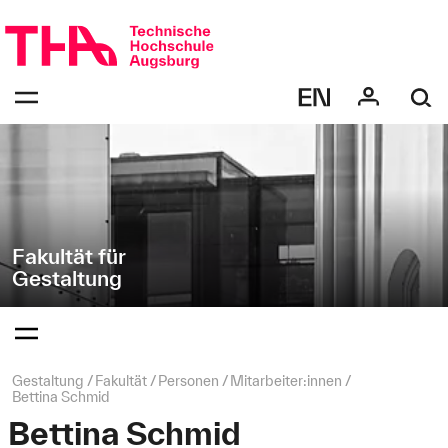
Navigation
Direkt
überspringen
zur
Navigation
Navigation:
von
bestätigen
"Gestaltung"
zum
Öffnen
des
Menüs
Fakultät für
Gestaltung
Navigation:
bestätigen
zum
Öffnen
des
Seitenpfad:
Gestaltung
Fakultät
Personen
Mitarbeiter:innen
Menüs
Bettina Schmid
Bettina Schmid