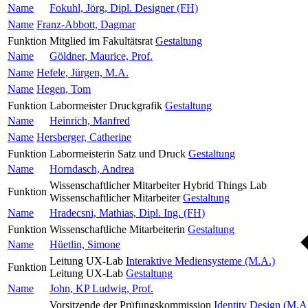
Name
Fokuhl, Jörg, Dipl. Designer (FH)
Name
Franz-Abbott, Dagmar
Funktion
Mitglied im Fakultätsrat
Gestaltung
Name
Göldner, Maurice, Prof.
Name
Hefele, Jürgen, M.A.
Name
Hegen, Tom
Funktion
Labormeister Druckgrafik
Gestaltung
Name
Heinrich, Manfred
Name
Hersberger, Catherine
Funktion
Labormeisterin Satz und Druck
Gestaltung
Name
Horndasch, Andrea
Wissenschaftlicher Mitarbeiter Hybrid Things Lab
Funktion
Wissenschaftlicher Mitarbeiter
Gestaltung
Name
Hradecsni, Mathias, Dipl. Ing. (FH)
Funktion
Wissenschaftliche Mitarbeiterin
Gestaltung
Name
Hüetlin, Simone
Leitung UX-Lab
Interaktive Mediensysteme (M.A.)
Funktion
Leitung UX-Lab
Gestaltung
Name
John, KP Ludwig, Prof.
Vorsitzende der Prüfungskommission
Identity Design (M.A