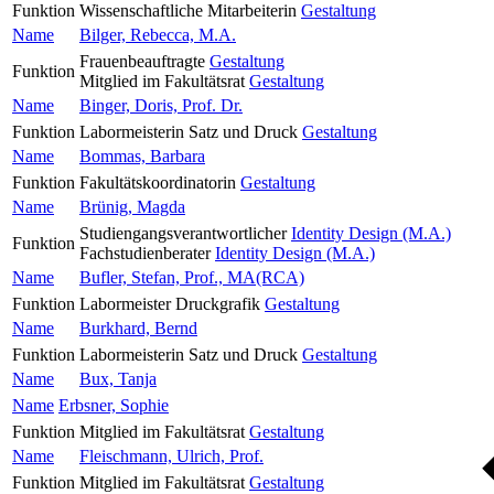
Funktion
Wissenschaftliche Mitarbeiterin
Gestaltung
Name
Bilger, Rebecca, M.A.
Frauenbeauftragte
Gestaltung
Funktion
Mitglied im Fakultätsrat
Gestaltung
Name
Binger, Doris, Prof. Dr.
Funktion
Labormeisterin Satz und Druck
Gestaltung
Name
Bommas, Barbara
Funktion
Fakultätskoordinatorin
Gestaltung
Name
Brünig, Magda
Studiengangsverantwortlicher
Identity Design (M.A.)
Funktion
Fachstudienberater
Identity Design (M.A.)
Name
Bufler, Stefan, Prof., MA(RCA)
Funktion
Labormeister Druckgrafik
Gestaltung
Name
Burkhard, Bernd
Funktion
Labormeisterin Satz und Druck
Gestaltung
Name
Bux, Tanja
Name
Erbsner, Sophie
Funktion
Mitglied im Fakultätsrat
Gestaltung
Name
Fleischmann, Ulrich, Prof.
Funktion
Mitglied im Fakultätsrat
Gestaltung