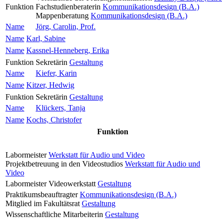
Funktion
Fachstudienberaterin
Kommunikationsdesign (B.A.)
Mappenberatung
Kommunikationsdesign (B.A.)
Name
Jörg, Carolin, Prof.
Name
Karl, Sabine
Name
Kassnel-Henneberg, Erika
Funktion
Sekretärin
Gestaltung
Name
Kiefer, Karin
Name
Kitzer, Hedwig
Funktion
Sekretärin
Gestaltung
Name
Klückers, Tanja
Name
Kochs, Christofer
Funktion
Labormeister
Werkstatt für Audio und Video
Projektbetreuung in den Videostudios
Werkstatt für Audio und
Video
Labormeister Videowerkstatt
Gestaltung
Praktikumsbeauftragter
Kommunikationsdesign (B.A.)
Mitglied im Fakultätsrat
Gestaltung
Wissenschaftliche Mitarbeiterin
Gestaltung