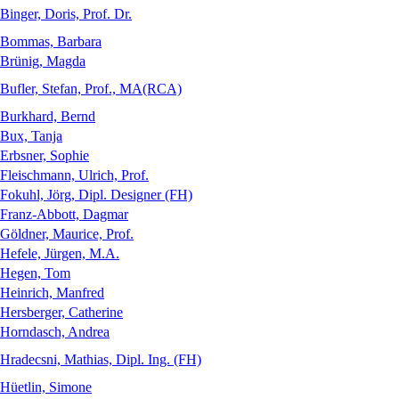
Binger, Doris, Prof. Dr.
Bommas, Barbara
Brünig, Magda
Bufler, Stefan, Prof., MA(RCA)
Burkhard, Bernd
Bux, Tanja
Erbsner, Sophie
Fleischmann, Ulrich, Prof.
Fokuhl, Jörg, Dipl. Designer (FH)
Franz-Abbott, Dagmar
Göldner, Maurice, Prof.
Hefele, Jürgen, M.A.
Hegen, Tom
Heinrich, Manfred
Hersberger, Catherine
Horndasch, Andrea
Hradecsni, Mathias, Dipl. Ing. (FH)
Hüetlin, Simone