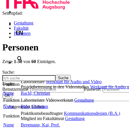
Seitenpfad:
Gestaltung
Fakultät
Personen
Personen
Zeige
1-30
von
60
Einträgen.
Suche:
Labormeister
Werkstatt für Audio und Video
Login:
Funktion
Projektbetreuung in den Videostudios
Werkstatt für Audio 
Benutzername :
Passwort :
Name
Bachl, Christian
Funktion
Labormeister Videowerkstatt
Gestaltung
Name
Bahr, Christian
Angemeldet bleiben
Praktikumsbeauftragter
Kommunikationsdesign (B.A.)
Funktion
Mitglied im Fakultätsrat
Gestaltung
Name
Bergmann, Kai, Prof.