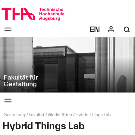
Navigation
Direkt
überspringen
zur
Navigation
Navigation:
von
bestätigen
"Gestaltung"
zum
Öffnen
des
Menüs
Fakultät für
Gestaltung
Navigation:
bestätigen
zum
Öffnen
des
Seitenpfad:
Gestaltung
Fakultät
Werkstätten
Hybrid Things Lab
Menüs
Hybrid Things Lab