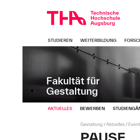
Navigation
Direkt
überspringen
zur
Navigation
von
"Gestaltung"
STUDIEREN
WEITERBILDUNG
FORSC
Fakultät für
Gestaltung
AKTUELLES
BEWERBEN
STUDIENGÄ
Seitenpfad:
Gestaltung
Aktuelles
Event
PAUSE