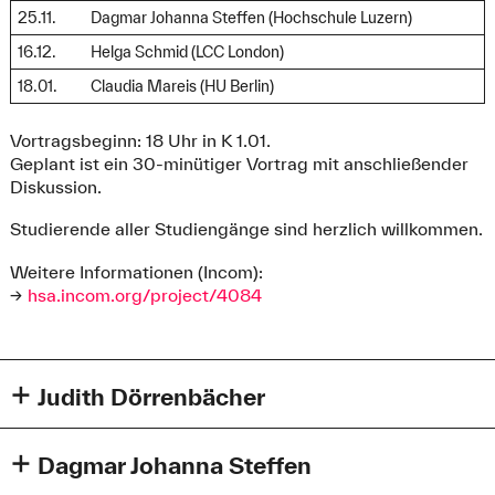
25.11.
Dagmar Johanna Steffen (Hochschule Luzern)
16.12.
Helga Schmid (LCC London)
18.01.
Claudia Mareis (HU Berlin)
Vortragsbeginn: 18 Uhr in K 1.01.
Geplant ist ein 30-minütiger Vortrag mit anschließender
Diskussion.
Studierende aller Studiengänge sind herzlich willkommen.
Weitere Informationen (Incom):
→
hsa.incom.org/project/4084
Judith Dörrenbächer
Judith Dörrenbächer
arbeitet an der Universität Siegen im
Forschungsteam „Experience & Interaction Design“ zum
Dagmar Johanna Steffen
Themenbereich körperliche und emotionale Nähe