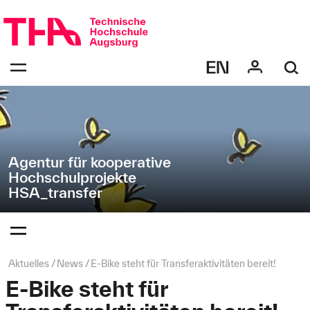
Navigation
Direkt
überspringen
zur
Navigation
Navigation:
von
bestätigen
"HSA_transfer"
zum
Öffnen
des
Menüs
Agentur für kooperative
Hochschulprojekte
HSA_transfer
Navigation:
bestätigen
zum
Öffnen
des
Seitenpfad:
Aktuelles
News
E-Bike steht für Transferaktivitäten bereit!
Menüs
E-Bike steht für