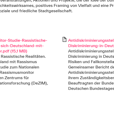
n Veranstaltungen, Aktionen und Projekte, die der Idee der b
lichkeitswirksames, positives Framing von Vielfalt und eine 
oziale und friedliche Stadtgesellschaft.
or-Studie-Rassistische-
Antidiskriminierungsste
-sich-Deutschland-mit-
Diskriminierung-in-Deu
.pdf (15,1 MB)
Antidiskriminierungsstel
 Rassistische Realitäten.
Diskriminierung in Deut
hland mit Rassismus
Risiken und Fallkonstella
tudie zum Nationalen
Gemeinsamer Bericht d
 Rassismusmonitor
Antidiskriminierungsste
en Zentrums für
ihrem Zuständigkeitsber
rationsforschung (DeZIM),
Beauftragten der Bunde
Deutschen Bundestages,