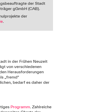
ngsbeauftragte der Stadt
sträger gGmbH (CAB).
hulprojekte der
le
.
tadt in der Frühen Neuzeit
rägt von verschiedenen
Zu den Herausforderungen
als „fremd“
chen, bedarf es daher der
ltiges
Programm
. Zahlreiche