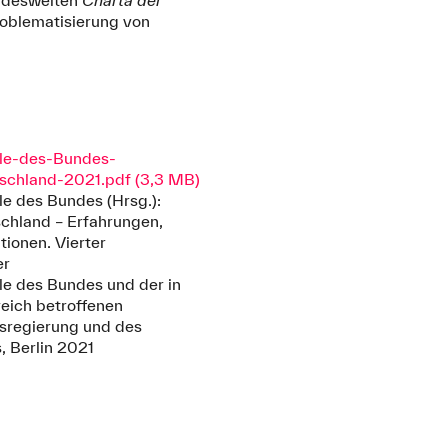
undesweiten
Charta der
Problematisierung von
lle-des-Bundes-
tschland-2021.pdf (3,3 MB)
le des Bundes (Hrsg.):
schland – Erfahrungen,
tionen. Vierter
er
lle des Bundes und der in
eich betroffenen
sregierung und des
 Berlin 2021