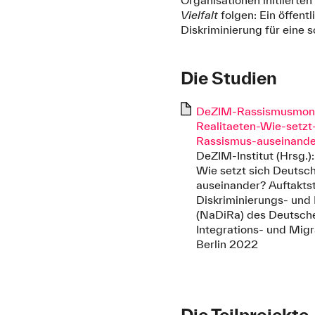
Organisationen initiierte
Vielfalt
folgen: Ein öffent
Diskriminierung für eine s
Die Studien
DeZIM-Rassismusmonit
Realitaeten-Wie-setzt
Rassismus-auseinander
DeZIM-Institut (Hrsg.):
Wie setzt sich Deutsc
auseinander? Auftakts
Diskriminierungs- und
(NaDiRa) des Deutsch
Integrations- und Mig
Berlin 2022
Die Teilprojekte