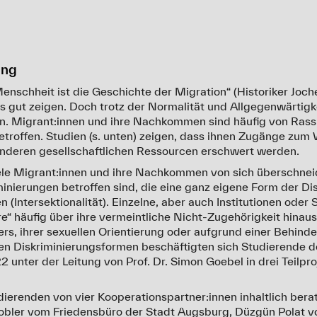
ung
nschheit ist die Geschichte der Migration“ (Historiker Joche
 gut zeigen. Doch trotz der Normalität und Allgegenwärtigke
n. Migrant:innen und ihre Nachkommen sind häufig von Ras
etroffen. Studien (s. unten) zeigen, dass ihnen Zugänge zu
nderen gesellschaftlichen Ressourcen erschwert werden.
ele Migrant:innen und ihre Nachkommen von sich überschne
inierungen betroffen sind, die eine ganz eigene Form der Di
 (Intersektionalität). Einzelne, aber auch Institutionen oder 
e“ häufig über ihre vermeintliche Nicht-Zugehörigkeit hinaus
ers, ihrer sexuellen Orientierung oder aufgrund einer Behind
len Diskriminierungsformen beschäftigten sich Studierende de
nter der Leitung von Prof. Dr. Simon Goebel in drei Teilpr
ierenden von vier Kooperationspartner:innen inhaltlich berat
obler vom Friedensbüro der Stadt Augsburg, Düzgün Polat