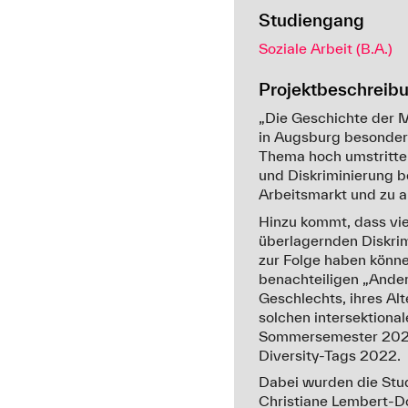
Studiengang
Soziale Arbeit (B.A.)
Projektbeschreib
„Die Geschichte der Me
in Augsburg besonders
Thema hoch umstritte
und Diskriminierung b
Arbeitsmarkt und zu a
Hinzu kommt, dass vi
überlagernden Diskrim
zur Folge haben können
benachteiligen „Ander
Geschlechts, ihres Alt
solchen intersektiona
Sommersemester 2022 u
Diversity-Tags 2022.
Dabei wurden die Stud
Christiane Lembert-D