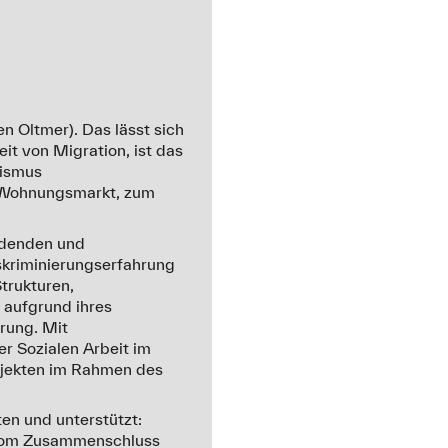
n Oltmer). Das lässt sich
it von Migration, ist das
sismus
m Wohnungsmarkt, zum
idenden und
skriminierungserfahrung
Strukturen,
 aufgrund ihres
erung. Mit
r Sozialen Arbeit im
ojekten im Rahmen des
en und unterstützt:
 vom Zusammenschluss