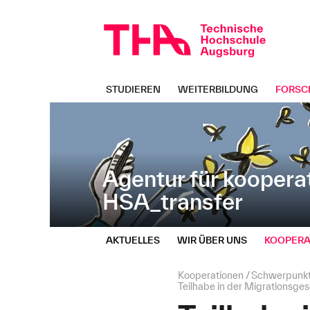
Navigation
Direkt
überspringen
zur
Navigation
von
"HSA_transfer"
STUDIEREN
WEITERBILDUNG
FORSC
Agentur für koopera
HSA_transfer
AKTUELLES
WIR ÜBER UNS
KOOPERA
Seitenpfad:
Kooperationen
Schwerpunk
Teilhabe in der Migrationsges