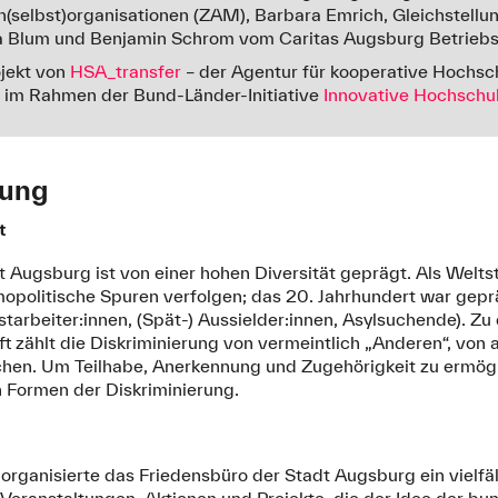
selbst)organisationen (ZAM), Barbara Emrich, Gleichstellu
a Blum und Benjamin Schrom vom Caritas Augsburg Betrieb
ojekt von
HSA_transfer
– der Agentur für kooperative Hochsc
im Rahmen der Bund-Länder-Initiative
Innovative Hochschu
lung
t
 Augsburg ist von einer hohen Diversität geprägt. Als Welts
smopolitische Spuren verfolgen; das 20. Jahrhundert war gep
tarbeiter:innen, (Spät-) Aussielder:innen, Asylsuchende). 
ft zählt die Diskriminierung von vermeintlich „Anderen“, von 
. Um Teilhabe, Anerkennung und Zugehörigkeit zu ermögli
en Formen der Diskriminierung.
rganisierte das Friedensbüro der Stadt Augsburg ein vielfä