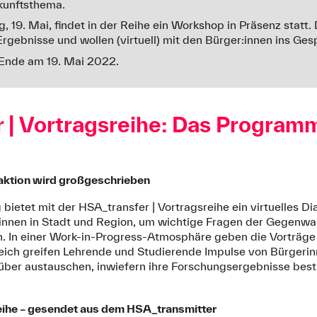
kunftsthema.
, 19. Mai, findet in der Reihe ein Workshop in Präsenz statt
 Ergebnisse und wollen (virtuell) mit den Bürger:innen ins G
, Ende am 19. Mai 2022.
 | Vortragsreihe: Das Program
aktion wird großgeschrieben
ietet mit der HSA_transfer | Vortragsreihe ein virtuelles Di
r:innen in Stadt und Region, um wichtige Fragen der Gegenwa
. In einer Work-in-Progress-Atmosphäre geben die Vorträge E
eich greifen Lehrende und Studierende Impulse von Bürgeri
rüber austauschen, inwiefern ihre Forschungsergebnisse be
eihe – gesendet aus dem HSA_transmitter