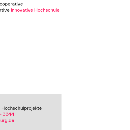
kooperative
ative
Innovative Hochschule
.
e Hochschulprojekte
6-3644
urg.de