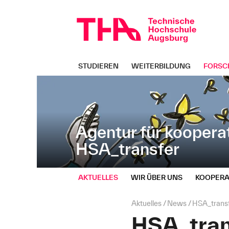
Navigation
Direkt
überspringen
zur
Navigation
von
"HSA_transfer"
STUDIEREN
WEITERBILDUNG
FORSC
Agentur für koopera
HSA_transfer
AKTUELLES
WIR ÜBER UNS
KOOPERA
Seitenpfad:
Aktuelles
News
HSA_transfe
HSA_trans