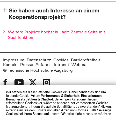
Sie haben auch Interesse an einem
Kooperationsprojekt?
Wollen Sie gesellschaftlichen Mehrwert schaffen und sind
aus Augsburg oder der Region Bayerisch-Schwaben? Sie
Weitere Projekte hochschulweit: Zentrale Seite mit
haben dafür eine spannende Projektidee und suchen
Suchfunktion
einen passenden Partner an der Hochschule Augsburg?
Oder Sie sind an der Hochschule Augsburg und wollen
einen externen Kooperationspartner für Ihr Vorhaben
finden? – Wir vermitteln Ihnen gerne passende Partner
Impressum
Datenschutz
Cookies
Barrierefreiheit
bzw. Ideen für gemeinnützige Projekte in Augsburg und
Kontakt
Presse
Anfahrt
Intranet
Webmail
der Region.
© Technische Hochschule Augsburg
Felder mit einem
*
sind Pflichtfelder und müssen ausgefüllt werden.
Wir setzen auf dieser Website Cookies ein. Dabei handelt es sich um
Nennen Sie uns ihre Kontaktdaten, wir nehmen Kontakt mit
folgende Cookie-Arten:
Performance & Sicherheit, Einstellungen,
Ihnen auf.
Besucherstatistiken & Chatbot
. Bei einigen Kategorien liegen
erforderliche Cookies vor, während andere einer verbesserten Website-
Nutzung dienen. Indem Sie auf die Schaltfläche „Einverstanden“ klicken,
Ich bin...
*
akzeptieren Sie den Einsatz von allen Arten von Cookies. Falls Sie einige
Cookies bei Ihrem Besuch auf unserer Website nicht einsetzen möchten
ein Akteur an der Hochschule für Angewandte