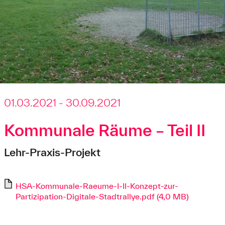
01.03.2021 - 30.09.2021
Kommunale Räume – Teil II
Lehr-Praxis-Projekt
HSA-Kommunale-Raeume-I-II-Konzept-zur-
Partizipation-Digitale-Stadtrallye.pdf (4,0 MB)