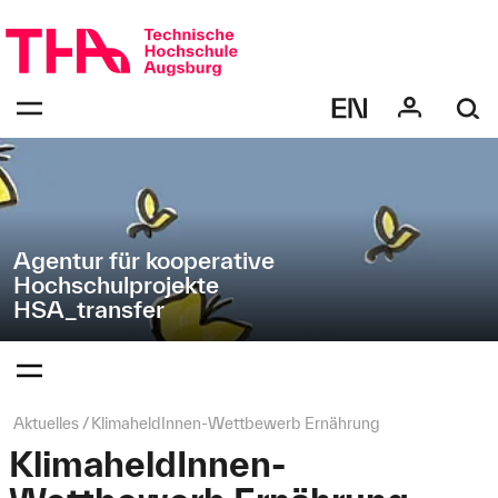
Navigation
Direkt
überspringen
zur
Navigation
Navigation:
von
bestätigen
"HSA_transfer"
zum
Öffnen
des
Menüs
Agentur für kooperative
Hochschulprojekte
HSA_transfer
Navigation:
bestätigen
zum
Öffnen
des
Seitenpfad:
Aktuelles
KlimaheldInnen-Wettbewerb Ernährung
Menüs
KlimaheldInnen-