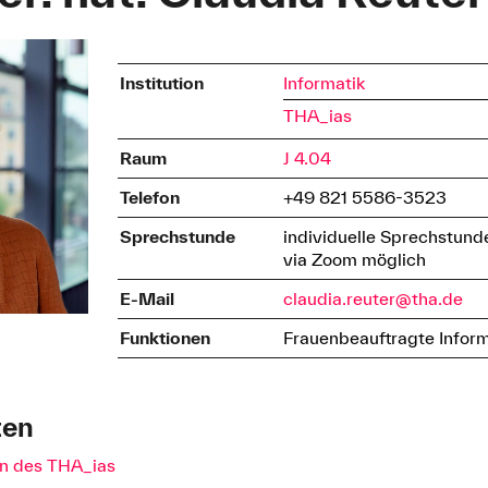
Institution
Informatik
THA_ias
Raum
J 4.04
Telefon
+49 821 5586-3523
Sprechstunde
individuelle Sprechstun
via Zoom möglich
E-Mail
claudia.reuter@tha.de
Funktionen
Frauenbeauftragte Inform
ten
en des THA_ias