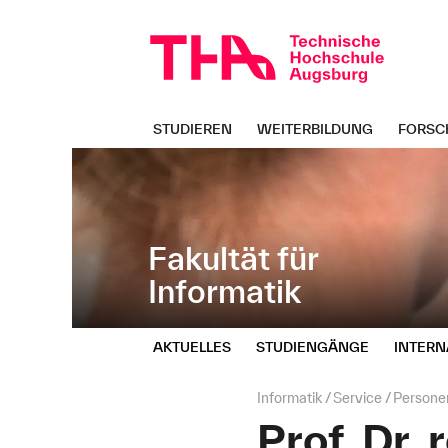
Navigation
Direkt
überspringen
zur
Navigation
von
"Informatik"
STUDIEREN
WEITERBILDUNG
FORSC
Fakultät für
Informatik
AKTUELLES
STUDIENGÄNGE
INTERN
Seitenpfad:
Informatik
Service
Persone
Prof. Dr. 