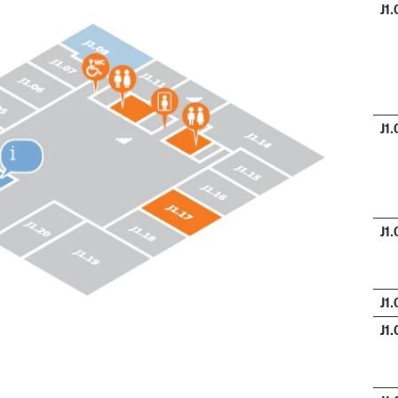
J1.
J1
J1
J1
J1