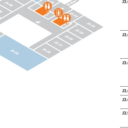
J3
J3
J3
J3
J3
J3.