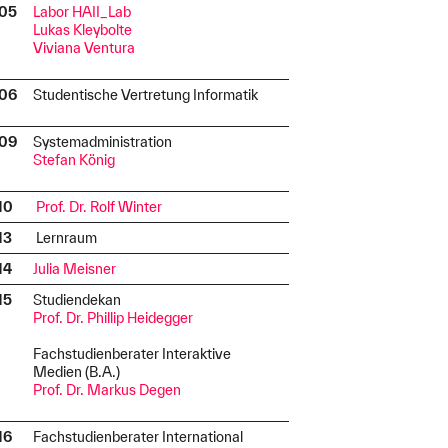
.05
Labor HAII_Lab
I
Lukas Kleybolte
Viviana Ventura
.06
Studentische Vertretung Informatik
I
.09
Systemadministration
I
Stefan König
10
Prof. Dr. Rolf Winter
I
13
Lernraum
I
14
Julia Meisner
I
15
Studiendekan
I
Prof. Dr. Phillip Heidegger
Fachstudienberater Interaktive
Medien (B.A.)
Prof. Dr. Markus Degen
16
Fachstudienberater International
I