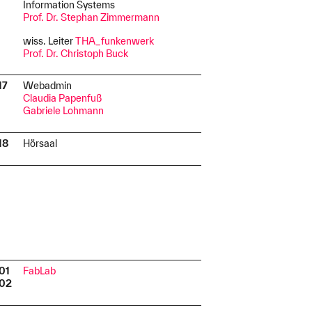
Information Systems
Prof. Dr. Stephan Zimmermann
wiss. Leiter
THA_funkenwerk
Prof. Dr. Christoph Buck
17
Webadmin
I
Claudia Papenfuß
Gabriele Lohmann
18
Hörsaal
I
.01
FabLab
I
.02