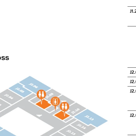
J1
oss
J2
J2
J2
J2