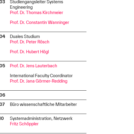
.03
Studiengangsleiter Systems
I
Engineering
Prof. Dr. Thomas Kirchmeier
Prof. Dr. Constantin Wanninger
.04
Duales Studium
I
Prof. Dr. Peter Rösch
Prof. Dr. Hubert Högl
.05
Prof. Dr. Jens Lauterbach
I
International Faculty Coordinator
Prof. Dr. Jana Görmer-Redding
.06
I
.07
Büro wissenschaftliche Mitarbeiter
I
10
Systemadministration, Netzwerk
I
Fritz Schöppler