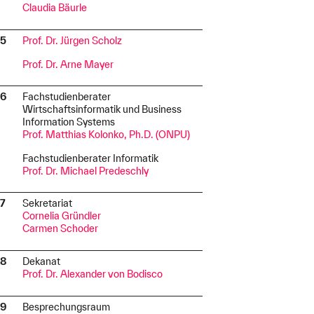
Claudia Bäurle
15
Prof. Dr. Jürgen Scholz
I
Prof. Dr. Arne Mayer
16
Fachstudienberater
I
Wirtschaftsinformatik und Business
Information Systems
Prof. Matthias Kolonko, Ph.D. (ONPU)
Fachstudienberater Informatik
Prof. Dr. Michael Predeschly
17
Sekretariat
I
Cornelia Gründler
Carmen Schoder
18
Dekanat
I
Prof. Dr. Alexander von Bodisco
19
Besprechungsraum
I