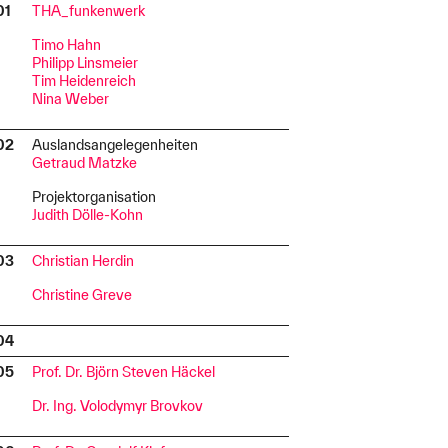
01
THA_funkenwerk
I
Timo Hahn
Philipp Linsmeier
Tim Heidenreich
Nina Weber
.02
Auslandsangelegenheiten
I
Getraud Matzke
Projektorganisation
Judith Dölle-Kohn
.03
Christian Herdin
I
Christine Greve
.04
I
.05
Prof. Dr. Björn Steven Häckel
I
Dr. Ing. Volodymyr Brovkov