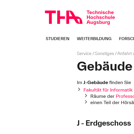
Navigation
überspringen
STUDIEREN
WEITERBILDUNG
FORSC
Seitenpfad:
Service
Sonstiges
Anfahrt
Gebäude 
Im
J-Gebäude
finden Sie
Fakultät für Informatik
Räume der
Profess
einen Teil der Hörs
J - Erdgeschoss