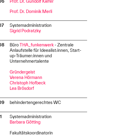
.06
Prof. Dr. Gundolf Kiefer
I
Prof. Dr. Dominik Merli
.07
Systemadministration
I
Sigrid Podratzky
.08
Büro
THA_funkenwerk
- Zentrale
I
Anlaufstelle für Ideealist:innen, Start-
up-Träumer:innen und
Unternehmertalente
Gründergeist
Verena Hörmann
Christoph Hofbeck
Lea Brösdorf
.09
behindertengerechtes WC
11
Systemadministration
I
Barbara Götting
Fakultätskoordinatorin