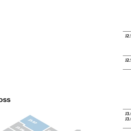
J2.
J2.
hoss
J3
J3