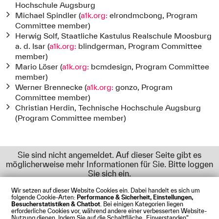
Hochschule Augsburg
Michael Spindler (
a1k.org:
elrondmcbong, Program
Committee member)
Herwig Solf, Staatliche Kastulus Realschule Moosburg
a. d. Isar (
a1k.org:
blindgerman, Program Committee
member)
Mario Löser (
a1k.org:
bcmdesign, Program Committee
member)
Werner Brennecke (
a1k.org:
gonzo, Program
Committee member)
Christian Herdin, Technische Hochschule Augsburg
(Program Committee member)
Sie sind nicht angemeldet. Auf dieser Seite gibt es
möglicherweise mehr Informationen für Sie. Bitte loggen
Sie sich ein.
Wir setzen auf dieser Website Cookies ein. Dabei handelt es sich um
folgende Cookie-Arten:
Performance & Sicherheit, Einstellungen,
Besucherstatistiken & Chatbot
. Bei einigen Kategorien liegen
Impressum
Datenschutz
Cookies
Barrierefreiheit
erforderliche Cookies vor, während andere einer verbesserten Website-
Kontakt
Presse
Anfahrt
Intranet
Webmail
Nutzung dienen. Indem Sie auf die Schaltfläche „Einverstanden“