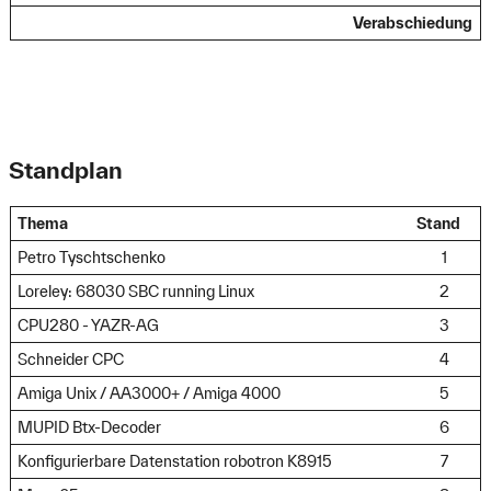
Verabschiedung
Standplan
Thema
Stand
Petro Tyschtschenko
1
Loreley: 68030 SBC running Linux
2
CPU280 - YAZR-AG
3
Schneider CPC
4
Amiga Unix / AA3000+ / Amiga 4000
5
MUPID Btx-Decoder
6
Konfigurierbare Datenstation robotron K8915
7