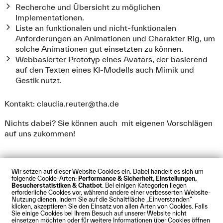
Recherche und Übersicht zu möglichen
Implementationen.
Liste an funktionalen und nicht-funktionalen
Anforderungen an Animationen und Charakter Rig, um
solche Animationen gut einsetzten zu können.
Webbasierter Prototyp eines Avatars, der basierend
auf den Texten eines KI-Modells auch Mimik und
Gestik nutzt.
Kontakt:
claudia.reuter@tha.de
Nichts dabei? Sie können auch mit eigenen Vorschlägen
auf uns zukommen!
Wir setzen auf dieser Website Cookies ein. Dabei handelt es sich um
folgende Cookie-Arten:
Performance & Sicherheit, Einstellungen,
Besucherstatistiken & Chatbot
. Bei einigen Kategorien liegen
Impressum
Datenschutz
Cookies
Barrierefreiheit
erforderliche Cookies vor, während andere einer verbesserten Website-
Kontakt
Presse
Anfahrt
Intranet
Webmail
Nutzung dienen. Indem Sie auf die Schaltfläche „Einverstanden“
klicken, akzeptieren Sie den Einsatz von allen Arten von Cookies. Falls
© Technische Hochschule Augsburg
Sie einige Cookies bei Ihrem Besuch auf unserer Website nicht
einsetzen möchten oder für weitere Informationen über Cookies öffnen