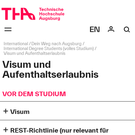
Navigation
überspringen
Navigation:
bestätigen
zum
Öffnen
des
Seitenpfad:
International
Dein Weg nach Augsburg
Menüs
International Degree Students (volles Studium)
Visum und Aufenthaltserlaubnis
Visum und
Aufenthaltserlaubnis
VOR DEM STUDIUM
Visum
Bevor Sie nach Deutschland einreisen, informieren Sie
sich auf den
Webseiten des Auswärtigen Amts
, ob Sie ein
REST-Richtlinie (nur relevant für
Studentenvisum benötigen. Für die Antragstellung