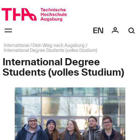
Navigation
überspringen
Navigation:
bestätigen
zum
Öffnen
des
Seitenpfad:
International
Dein Weg nach Augsburg
Menüs
International Degree Students (volles Studium)
International Degree
Students (volles Studium)