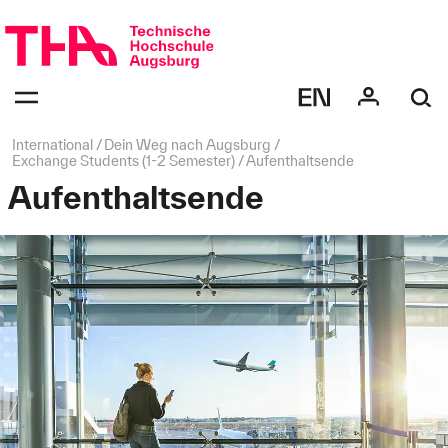
Navigation
überspringen
Navigation:
bestätigen
zum
Öffnen
des
Seitenpfad:
International
Dein Weg nach Augsburg
Menüs
Exchange Students (1-2 Semester)
Aufenthaltsende
Aufenthaltsende