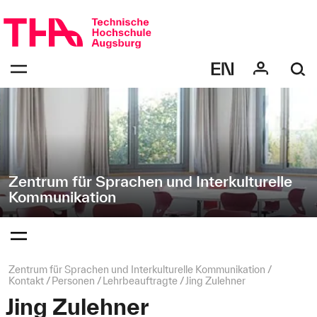
Navigation
Direkt
überspringen
zur
Navigation
Navigation:
von
bestätigen
"Zentrum
zum
Öffnen
für
des
Sprachen
Menüs
und
Interkulturelle
Kommunikation"
Zentrum für Sprachen und Interkulturelle
Kommunikation
Navigation:
bestätigen
zum
Öffnen
des
Seitenpfad:
Zentrum für Sprachen und Interkulturelle Kommunikation
Menüs
Kontakt
Personen
Lehrbeauftragte
Jing Zulehner
Jing Zulehner