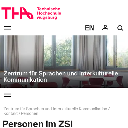
Navigation
Direkt
überspringen
zur
Navigation
Navigation:
von
bestätigen
"Zentrum
zum
Öffnen
für
des
Sprachen
Menüs
und
Interkulturelle
Kommunikation"
Zentrum für Sprachen und Interkulturelle
Kommunikation
Navigation:
bestätigen
zum
Öffnen
des
Seitenpfad:
Zentrum für Sprachen und Interkulturelle Kommunikation
Menüs
Kontakt
Personen
Personen im ZSI