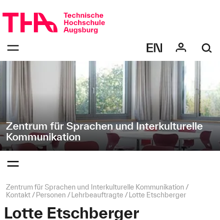
Navigation
Direkt
überspringen
zur
Navigation
Navigation:
von
bestätigen
"Zentrum
zum
Öffnen
für
des
Sprachen
Menüs
und
Interkulturelle
Kommunikation"
Zentrum für Sprachen und Interkulturelle
Kommunikation
Navigation:
bestätigen
zum
Öffnen
des
Seitenpfad:
Zentrum für Sprachen und Interkulturelle Kommunikation
Menüs
Kontakt
Personen
Lehrbeauftragte
Lotte Etschberger
Lotte Etschberger