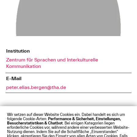
Institution
Zentrum für Sprachen und Interkulturelle
Kommunikation
E-Mail
peter.elias.bergen@tha.de
Wir setzen auf dieser Website Cookies ein. Dabei handelt es sich um
folgende Cookie-Arten:
Performance & Sicherheit, Einstellungen,
Besucherstatistiken & Chatbot
. Bei einigen Kategorien liegen
Impressum
Datenschutz
Cookies
Barrierefreiheit
erforderliche Cookies vor, während andere einer verbesserten Website-
Kontakt
Presse
Anfahrt
Intranet
Webmail
Nutzung dienen. Indem Sie auf die Schaltfläche „Einverstanden“
klicken, akzeptieren Sie den Einsatz von allen Arten von Cookies. Falls