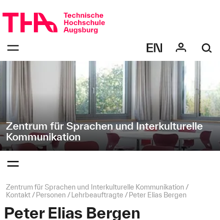
Navigation
Direkt
überspringen
zur
Navigation
Navigation:
von
bestätigen
"Zentrum
zum
Öffnen
für
des
Sprachen
Menüs
und
Interkulturelle
Kommunikation"
Zentrum für Sprachen und Interkulturelle
Kommunikation
Navigation:
bestätigen
zum
Öffnen
des
Seitenpfad:
Zentrum für Sprachen und Interkulturelle Kommunikation
Menüs
Kontakt
Personen
Lehrbeauftragte
Peter Elias Bergen
Peter Elias Bergen