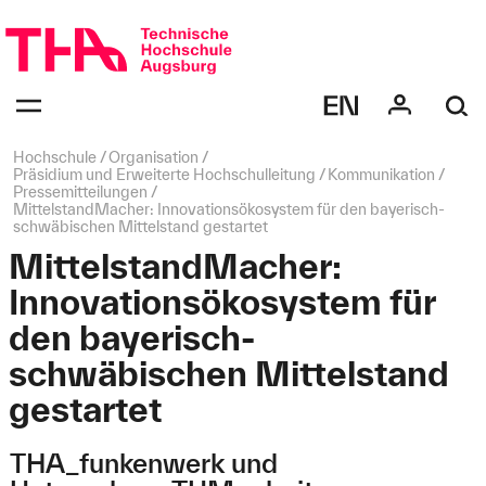
Navigation
überspringen
Navigation:
bestätigen
zum
Öffnen
des
Seitenpfad:
Hochschule
Organisation
Menüs
Präsidium und Erweiterte Hochschulleitung
Kommunikation
Pressemitteilungen
MittelstandMacher: Innovationsökosystem für den bayerisch-
schwäbischen Mittelstand gestartet
MittelstandMacher:
Innovationsökosystem für
den bayerisch-
schwäbischen Mittelstand
gestartet
THA_funkenwerk und