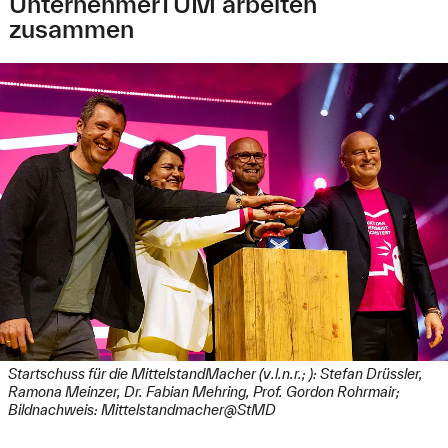
UnternehmerTUM arbeiten
zusammen
Startschuss für die MittelstandMacher (v.l.n.r.; ): Stefan Drüssler,
Ramona Meinzer, Dr. Fabian Mehring, Prof. Gordon Rohrmair;
Bildnachweis:
Mittelstandmacher@StMD