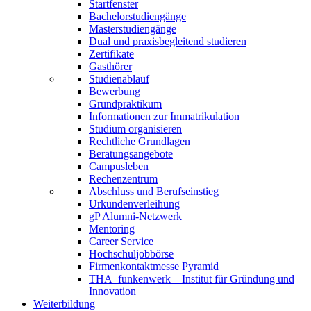
Startfenster
Bachelorstudiengänge
Masterstudiengänge
Dual und praxisbegleitend studieren
Zertifikate
Gasthörer
Studienablauf
Bewerbung
Grundpraktikum
Informationen zur Immatrikulation
Studium organisieren
Rechtliche Grundlagen
Beratungsangebote
Campusleben
Rechenzentrum
Abschluss und Berufseinstieg
Urkundenverleihung
gP Alumni-Netzwerk
Mentoring
Career Service
Hochschuljobbörse
Firmenkontaktmesse Pyramid
THA_funkenwerk – Institut für Gründung und
Innovation
Weiterbildung