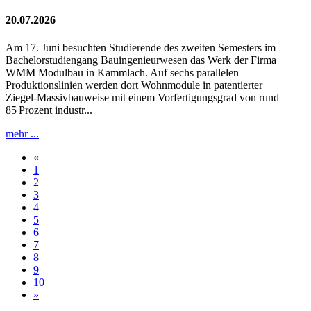
20.07.2026
Am 17. Juni besuchten Studierende des zweiten Semesters im
Bachelorstudiengang Bauingenieurwesen das Werk der Firma
WMM Modulbau in Kammlach. Auf sechs parallelen
Produktionslinien werden dort Wohnmodule in patentierter
Ziegel‑Massivbauweise mit einem Vorfertigungsgrad von rund
85 Prozent industr...
mehr ...
«
1
2
3
4
5
6
7
8
9
10
»