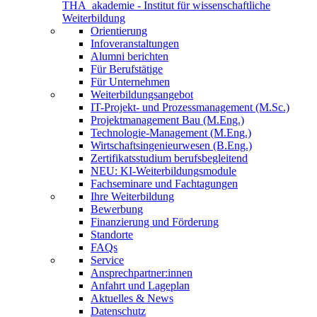
THA_akademie - Institut für wissenschaftliche
Weiterbildung
Orientierung
Infoveranstaltungen
Alumni berichten
Für Berufstätige
Für Unternehmen
Weiterbildungsangebot
IT-Projekt- und Prozessmanagement (M.Sc.)
Projektmanagement Bau (M.Eng.)
Technologie-Management (M.Eng.)
Wirtschaftsingenieurwesen (B.Eng.)
Zertifikatsstudium berufsbegleitend
NEU: KI-Weiterbildungsmodule
Fachseminare und Fachtagungen
Ihre Weiterbildung
Bewerbung
Finanzierung und Förderung
Standorte
FAQs
Service
Ansprechpartner:innen
Anfahrt und Lageplan
Aktuelles & News
Datenschutz