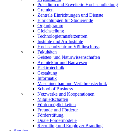
Präsidium und Erweiterte Hochschulleitung
Gremien
Zentrale Einrichtungen und Dienste
Einrichtungen für Studierende
Organigramm
Gleichstellung
Technologietransferzentren
Institute und An-Institute
Hochschulzentrum Vöhlinschloss
Fakultäten
Geistes- und Naturwissenschaften
Architektur und Bauwesen
Elektrotechnik
Gestaltung
Informatik
Maschinenbau und Verfahrenstechnik
School of Business
Netzwerke und Kooperationen
Mitgliedschaften
Fördermöglichkeiten
Freunde und Förderer
Förderstiftung
Duale Fördermodelle
Recruiting und Employer Branding
Service