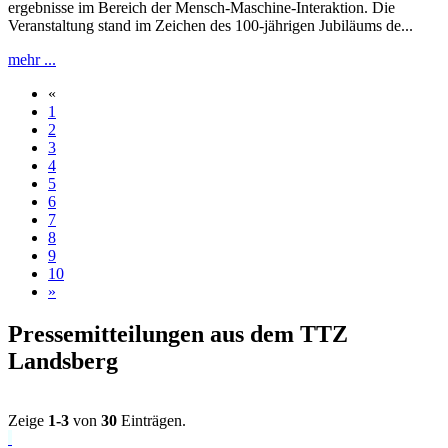
ergebnisse im Bereich der Mensch‑Maschine‑Interaktion. Die
Veranstaltung stand im Zeichen des 100‑jährigen Jubiläums de...
mehr ...
«
1
2
3
4
5
6
7
8
9
10
»
Pressemitteilungen aus dem TTZ
Landsberg
Zeige
1-3
von
30
Einträgen.