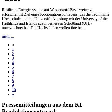
Resiliente Energiesysteme auf Wasserstoff-Basis weiter zu
erforschen ist Ziel eines Kooperationsvorhabens, das die Technische
Hochschule und die Universität Augsburg mit der University of the
Highlands and Islands aus Inverness in Schottland (UHI)
unterzeichnet hat. Die Hochschulen wollen ihre be...
mehr ...
«
1
2
3
4
5
6
7
8
9
10
»
Pressemitteilungen aus dem KI-
Produktionsnetzwerk